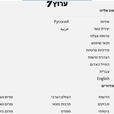
פנו אלינו
אודות
Pусский
יצירת קשר
عربية
פרסמו אצלנו
תנאי שימוש
מדיניות פרטיות
הצהרת נגישות
המייל האדום
עברית
English
מדורים
חדשות
העולם הערבי
פורום צע
מבזקים
תרבות ופנאי
פורום נשו
ביטחוני
ספורט
פורום בי