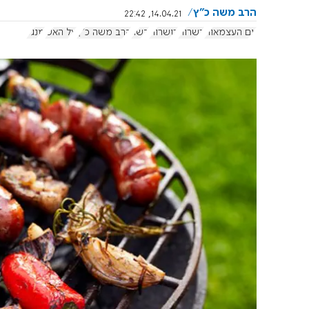
הרב משה כ"ץ
14.04.21, 22:42
יום העצמאות
כשרות
כושרות
בשר
הרב משה כ"ץ
על האש
מנגל