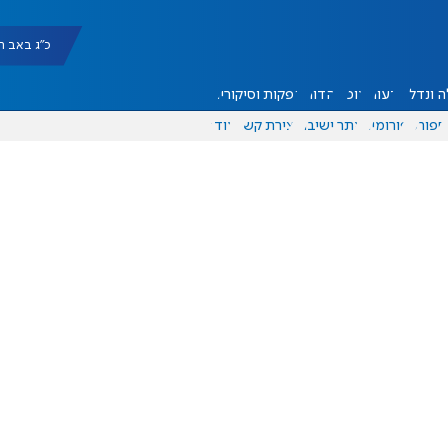
כ"ג באב תשפ"ו |
 ונדל"ן
דעות
אוכל
יהדות
הפקות וסיקורים
ספורט
פורומים
אתר ישיבה
יצירת קשר
עוד