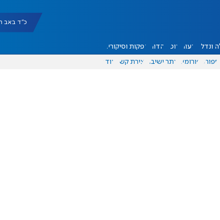
כ"ד באב תשפ"ו |
 ונדל"ן
דעות
אוכל
יהדות
הפקות וסיקורים
ספורט
פורומים
אתר ישיבה
יצירת קשר
עוד