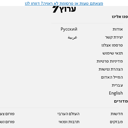
מצאתם טעות או פרסומת לא ראויה? דווחו לנו
פנו אלינו
אודות
Pусский
יצירת קשר
عربية
פרסמו אצלנו
תנאי שימוש
מדיניות פרטיות
הצהרת נגישות
המייל האדום
עברית
English
מדורים
חדשות
העולם הערבי
פורום צע
מבזקים
תרבות ופנאי
פורום נשו