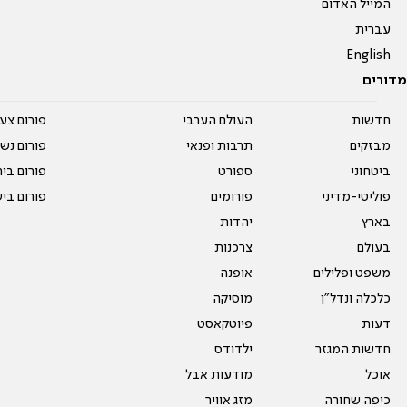
המייל האדום
עברית
English
מדורים
חדשות
העולם הערבי
פורום צע
מבזקים
תרבות ופנאי
פורום נשו
ביטחוני
ספורט
פורום בי
פוליטי-מדיני
פורומים
פורום בי
בארץ
יהדות
בעולם
צרכנות
משפט ופלילים
אופנה
כלכלה ונדל"ן
מוסיקה
דעות
פיוטקאסט
חדשות המגזר
ילדודס
אוכל
מודעות אבל
כיפה שחורה
מזג אוויר