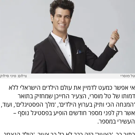
טל מוסרי
צילום: פיני סילוק
אי אפשר כמעט לדמיין את עולם הילדים הישראלי ללא
דמותו של טל מוסרי, הצעיר החייכן שמחזיק בתואר
'המנחה הכי ותיק בערוץ הילדים', 'מלך הפסטיגלים', ועוד,
אשר רק לפני מספר חודשים הופיע בפסטיגל נוסף –
העשירי במספר.
בתוך כך, 'הצעיר' הזה כבר לא כל כך צעיר, 'הילד הנצחי'