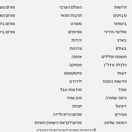
חדשות
העולם הערבי
פורום צע
מבזקים
תרבות ופנאי
פורום נשו
ביטחוני
ספורט
פורום בי
פוליטי-מדיני
פורומים
פורום בי
בארץ
יהדות
בעולם
צרכנות
משפט ופלילים
אופנה
כלכלה ונדל"ן
מוסיקה
דעות
פיוטקאסט
חדשות המגזר
ילדודס
אוכל
מודעות אבל
כיפה שחורה
מזג אוויר
דיגיטל
תגיות
צעירים
פורום הריון ולידה
רפואה שלמה
פורום לקראת נישואין וזוגיות
© כל הזכויות שמורות לישראל נשיונל ניוז בע"מ.