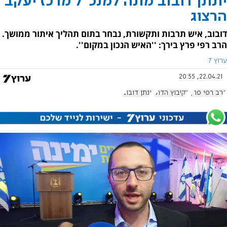
יונתן דובוב מונה למנכ"ל מרכז יעקב
הרצוג
דובוב, איש תרבות ותקשורת, נבחר בתום תהליך איתור ממושך.
הרב רפי פרץ בירך: ''האיש הנכון במקום''.
ערוץ 7
22.04.21, 20:55
הרב רפי פרץ
הקיבוץ הדתי
יונתן דובוב