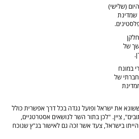
יום (שלישי)
Human Rights  שטוען שמדינת
לסטינים.
חלקן
שך של
.
י במונח
חברתי של
ממדינת
כתב עומר שאקיר, פעיל BDS מוכר ששונא את ישראל ופועל נגדה בכל דרך אפשרית כולל
ובים", ציין. "לכן בתור השר לנושאים אסטרטגיים,
תו בישראל, צעד אשר זכה גם לאישור בג"ץ שנוכח