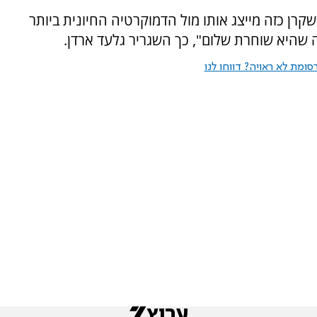
hum צריך להתבייש ששקרן כזה מייצג אותו מול הדמוקרטיה החיונית ביותר
שהיא שוחרת שלום", כך השגריר גלעד ארדן.
ומת לא ראויה? דווחו לנו