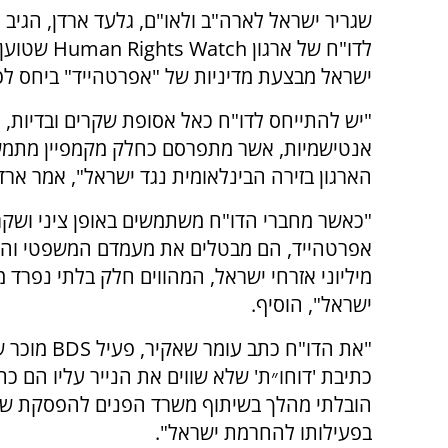
שגריר ישראל לארה"ב ולאו"ם, גלעד ארדן, הגיב ה
לדו"ח של ארגון Watch
ישראל מבצעת מדיניות של "אפרטהייד" ביחס לפ
"יש להתייחס לדו"ח כאל אסופת שקרים ובדיות, 
אנטישמיות, אשר מתפרסם כחלק מקמפיין מתמ
הארגון בזירה הבינלאומית נגד ישראל", אמר ארדן
"כאשר מחברי הדו"ח משתמשים באופן ציני ושקר
אפרטהייד, הם מבטלים את מעמדם המשפטי וה
מיליוני אזרחי ישראל, המהווים חלק בלתי נפרד 
ישראל", הוסיף.
"את הדו"ח 
כתיבת 'דוחו״ת' שלא שווים את הנייר עליו הם כת
הובלתי מהלך בשיתוף משרד הפנים להפסקת שהיי
בפעילותו להחרמת ישראל".