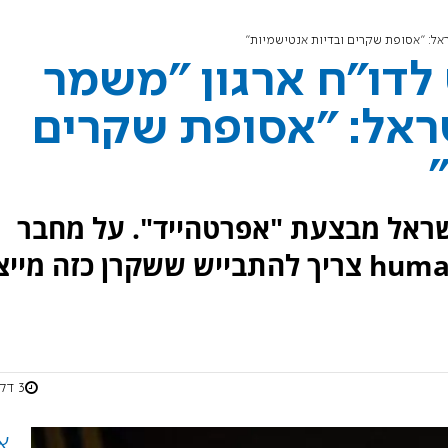
ראל: "אסופת שקרים ובדיות אנטישמיות"
לדו"ח ארגון "משמר
שראל: "אסופת שקרים
שראל מבצעת "אפרטהייד". על מחבר
הדו"ח: "ארגון human rights watch צריך להתבייש ששקרן כזה מי
3 דקות
א