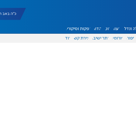
כ"ה באב תשפ"ו |
 ונדל"ן
דעות
אוכל
יהדות
הפקות וסיקורים
ספורט
פורומים
אתר ישיבה
יצירת קשר
עוד