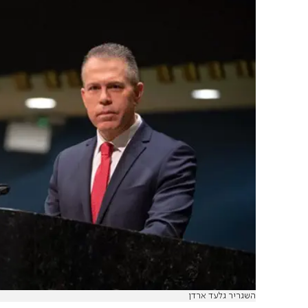
השגריר גלעד ארדן