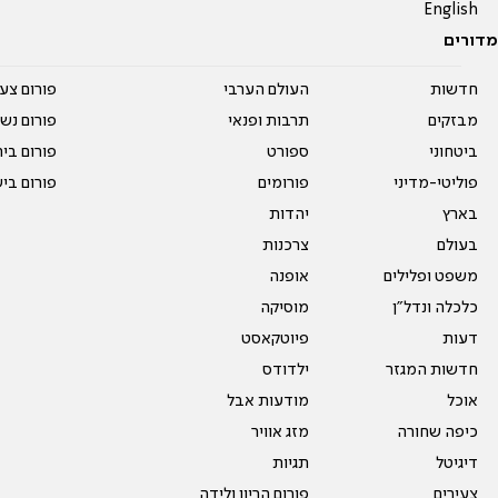
English
מדורים
חדשות
העולם הערבי
פורום צע
מבזקים
תרבות ופנאי
פורום נשו
ביטחוני
ספורט
פורום בי
פוליטי-מדיני
פורומים
פורום בי
בארץ
יהדות
בעולם
צרכנות
משפט ופלילים
אופנה
כלכלה ונדל"ן
מוסיקה
דעות
פיוטקאסט
חדשות המגזר
ילדודס
אוכל
מודעות אבל
כיפה שחורה
מזג אוויר
דיגיטל
תגיות
צעירים
פורום הריון ולידה