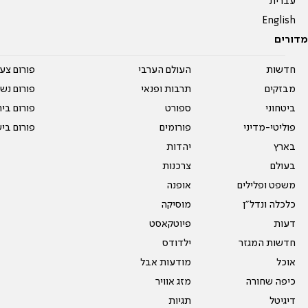
עברית
English
מדורים
חדשות
העולם הערבי
פורום צע
מבזקים
תרבות ופנאי
פורום נשו
ביטחוני
ספורט
פורום בי
פוליטי-מדיני
פורומים
פורום בי
בארץ
יהדות
בעולם
צרכנות
משפט ופלילים
אופנה
כלכלה ונדל"ן
מוסיקה
דעות
פיוטקאסט
חדשות המגזר
ילדודס
אוכל
מודעות אבל
כיפה שחורה
מזג אוויר
דיגיטל
תגיות