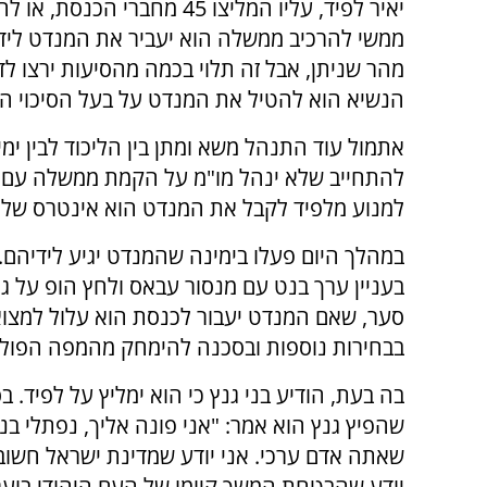
יאיר לפיד, עליו המליצו 45 מ
ממשי להרכיב ממשלה הוא יעביר את המנדט לידי
מהר שניתן, אבל זה תלוי בכמה מהסיעות ירצו ל
הנשיא הוא להטיל את המנדט על בעל הסיכוי 
אתמול עוד התנהל משא ומתן בין הליכוד לבין ימ
להתחייב שלא ינהל מו"מ על הקמת ממשלה עם לפי
למנוע מלפיד לקבל את המנדט הוא אינטרס של נ
במהלך היום פעלו בימינה שהמנדט יגיע לידיהם.
בעניין ערך בנט עם מנסור עבאס ולחץ הופ על גם
סער, שאם המנדט יעבור לכנסת הוא עלול למצוא
בבחירות נוספות ובסכנה להימחק מהמפה הפולי
בה בעת, הודיע בני גנץ כי הוא ימליץ על לפיד. ב
שהפיץ גנץ הוא אמר: "אני פונה אליך, נפתלי בנט
שאתה אדם ערכי. אני יודע שמדינת ישראל חשובה
יודע שהבטחת המשך קיומו של העם היהודי בוע