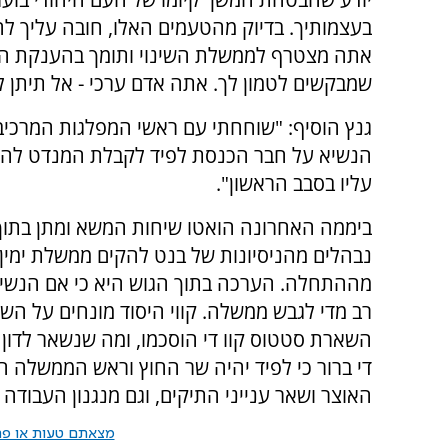
בעצמותיך. בדיוק מהטעמים האלו, חובה עליך להו
אתה מצטרף לממשלת השינוי ותומך בהענקת המנד
שמבקשים לטמון לך. אתה אדם ערכי - אל תיתן ל
גנץ הוסיף: "שוחחתי עם ראשי המפלגות המרכיבו
הנשיא על חבר הכנסת לפיד לקבלת המנדט להר
עליו בסבב הראשון".
ביממה האחרונה הואטו שיחות המשא ומתן בתוך ג
נבהלים מהניסיונות של בנט להקים ממשלת ימין. 
מההתחלה. הערכה בתוך הגוש היא כי אם הנשיא י
רב מדי לגבש ממשלה. קווי היסוד מונחים על הש
השארת סטטוס קוו די הוסכמו, ומה שנשאר לדון 
די ברור כי לפיד יהיה שר החוץ וראש הממשלה הח
האוצר ושאר ענייני התיקים, וגם מנגנון העבוד
מצאתם טעות או פרס