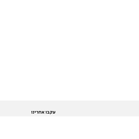
עקבו אחרינו
ות
טוויטר
ם הריון ולידה
פייסבוק