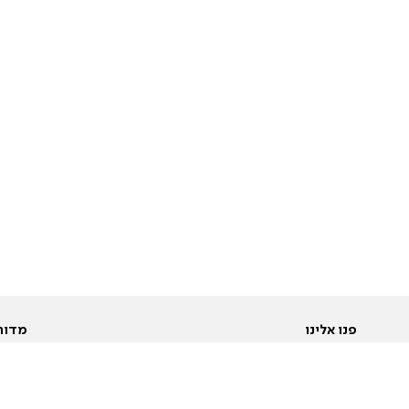
פנו אלינו
מדור
אודות
Pусский
חד
יצירת קשר
عربية
מב