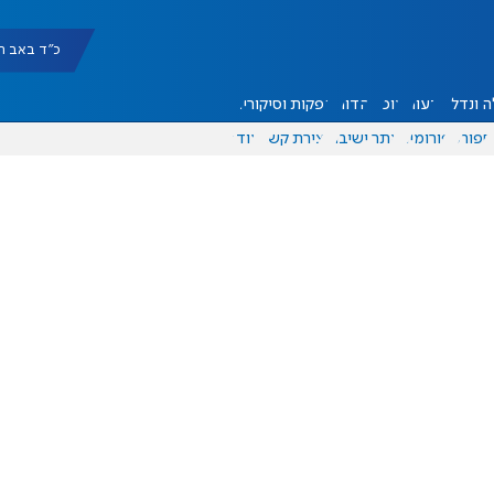
כ"ד באב תשפ"ו |
 ונדל"ן
דעות
אוכל
יהדות
הפקות וסיקורים
ספורט
פורומים
אתר ישיבה
יצירת קשר
עוד