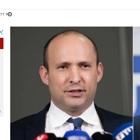
9 דקות
א