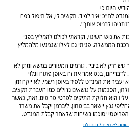
דיע היום כי
ט לח"כ יאיר לפיד. תקשיב לי, אל תיפול בפח
נתניהו לרמוס אותך".
ת את גוש השינוי, וקראתי לכולם להמליץ בפני
כבת הממשלה. פניתי גם לאלו שנמנעו מלהמליץ
וש "רק לא ביבי". גורמים המעורים במשא ומתן לא
לדבריהם, בנט אמר את זה באופן פתוח וגלוי
עביר את המנדט ללפיד באופן רשמי, לא ייקח זמן
ולחן, הסכמות על נושאים גדולים כמו העברת תקציב,
עליו הוא חלוקת התיקים לפרטי פר טים. זאת, כאשר
ליפי גנץ יישאר בביטחון, ליברמן יקבל את משרד
ה הפריטטי יסוכמו בשיחות שלאחר קבלת המנדט.
ומת לא ראויה? דווחו לנו