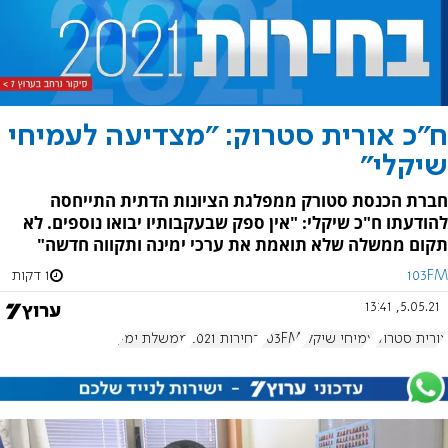
ח"כ אורית סטרוק: "מצדיעה לעמיחי
שיקלי"
חברת הכנסת סטורק ממפלגת הציונות הדתית התייחסה
להודעתו ח"כ שיקלי: "אין ספק שבעקבותיו יבואו נוספים. לא
תקום ממשלה שלא תואמת את ערכי ימינה ותקווה חדשה"
103FM
1 דקות
5.05.21, 13:41
אורית סטרוק
עמיחי שיקלי
103FM
בחירות 2021
ממשלת ימין