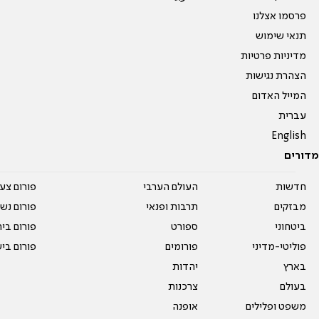
פרסמו אצלנו
תנאי שימוש
מדיניות פרטיות
הצהרת נגישות
המייל האדום
עברית
English
מדורים
חדשות
העולם הערבי
פורום צע
מבזקים
תרבות ופנאי
פורום נשו
ביטחוני
ספורט
פורום בי
פוליטי-מדיני
פורומים
פורום בי
בארץ
יהדות
בעולם
צרכנות
משפט ופלילים
אופנה