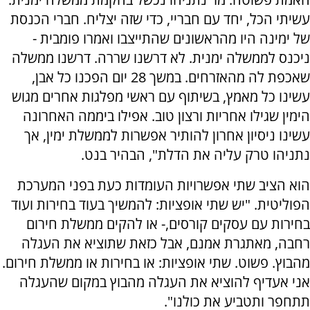
עשיתי הכל, יחד עם חבריי, כדי שזה יצליח. חברי הכנסת
של ימינה היו מהראשונים שהתייצבו ואמרו פומבית -
ניכנס לממשלה ימנית. לא דרשנו שררה. דרשנו ממשלה
שאכפת לה מהאזרחים. במשך 28 יום הפכנו כל אבן,
עשינו כל מאמץ, בשיתוף עם ראשי מפלגות אחרים מגוש
הימין שגילו אחריות ורצון טוב. אפילו ביממה האחרונה
עשינו ניסיון אחרון להותיר אפשרות לממשלת ימין, אך
נתניהו טרק עליה את הדלת", הבהיר בנט.
הוא הציב שתי אפשרויות העומדות כעת בפני המערכת
הפוליטית. "יש שתי אופציות: להמשיך בעוד בחירות ועוד
בחירות עם עסקים קורסים,- או להקים ממשלת חירום
רחבה, מאתגרת אמנם, אבל כזאת שתוציא את העגלה
מהבוץ. פשוט. שתי אופציות: או בחירות או ממשלת חירום.
אני אעדיף להוציא את העגלה מהבוץ במקום שהעגלה
תתחפר ותטביע את כולנו".