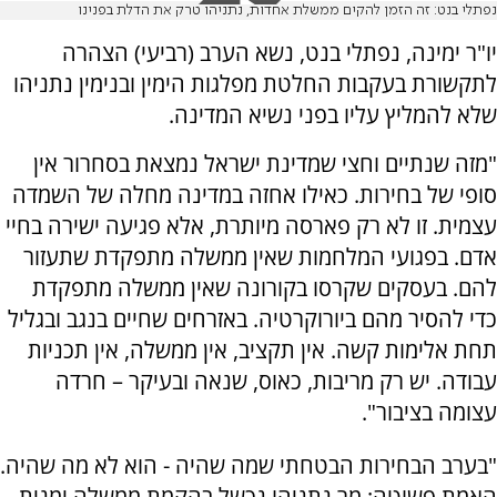
נפתלי בנט: זה הזמן להקים ממשלת אחדות, נתניהו טרק את הדלת בפנינו
יו"ר ימינה, נפתלי בנט, נשא הערב (רביעי) הצהרה
לתקשורת בעקבות החלטת מפלגות הימין ובנימין נתניהו
שלא להמליץ עליו בפני נשיא המדינה.
"מזה שנתיים וחצי שמדינת ישראל נמצאת בסחרור אין
סופי של בחירות. כאילו אחזה במדינה מחלה של השמדה
עצמית. זו לא רק פארסה מיותרת, אלא פגיעה ישירה בחיי
אדם. בפגועי המלחמות שאין ממשלה מתפקדת שתעזור
להם. בעסקים שקרסו בקורונה שאין ממשלה מתפקדת
כדי להסיר מהם ביורוקרטיה. באזרחים שחיים בנגב ובגליל
תחת אלימות קשה. אין תקציב, אין ממשלה, אין תכניות
עבודה. יש רק מריבות, כאוס, שנאה ובעיקר – חרדה
עצומה בציבור".
"בערב הבחירות הבטחתי שמה שהיה - הוא לא מה שהיה.
האמת פשוטה: מר נתניהו נכשל בהקמת ממשלה ימנית.