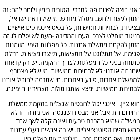
"אני רוצה לפנות פה לחבריי הטובים בימין ולומר להם: זה
הזמן לעצור ולחשב מסלול מחדש. מי שיקח את ישראל,
בציניות, לבחירות חמישיות, על בסיס אינטרסים אישיים,
בניגוד מוחלט לצרכי העם והמדינה -העם לא יסלח לו. זה
הזמן להקמת ממשלת אחדות. כל מפלגות הימין מוזמנות
פנימה. אל תתלוננו על המציאות, תייצרו מציאות. הדלת
פתוחה בפני כל המפלגות לצורך ההקמה. יש רק קו אחד
שמנחה אותנו: לא לבחירות חמישיות. מי שלא מצטרף
לממשלת אחדות, פוגע באחדות. מי שמנסה להוביל אותנו
לבחירות חמישיות, ימצא אותנו מולו", הצהיר יו"ר ימינה.
הוא ציין, "אינני יכול להבטיח שנצליח בהקמת ממשלת
החירום הזו, אבל אני מבטיח שננסה. אני מודה - זו לא
ממשלה שהיא בהכרח טבעית ואינה קלה לאף אחד
מהשותפים הפוטנציאליים. יש בה אנשים בעלי עמדות
שונות, ואף הפוכות. זכרו, חילוקי דעות כאלה היו