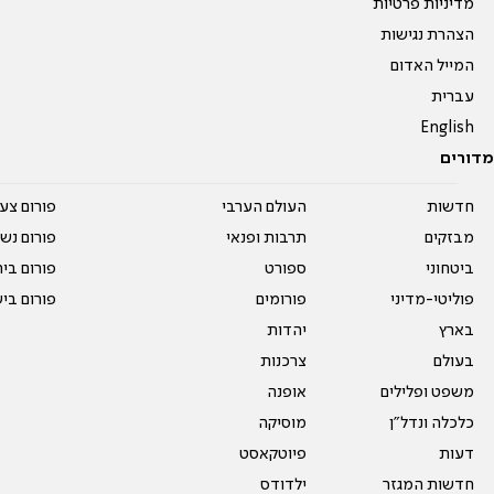
מדיניות פרטיות
הצהרת נגישות
המייל האדום
עברית
English
מדורים
חדשות
העולם הערבי
פורום צע
מבזקים
תרבות ופנאי
פורום נשו
ביטחוני
ספורט
פורום בי
פוליטי-מדיני
פורומים
פורום בי
בארץ
יהדות
בעולם
צרכנות
משפט ופלילים
אופנה
כלכלה ונדל"ן
מוסיקה
דעות
פיוטקאסט
חדשות המגזר
ילדודס