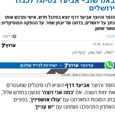
באנו שוב- אביעד בסינגל לכבוד
ירושלים
הזמר והיוצר אביעד דרף יוצא בסינגל חדש, אישי ומרגש אותו
כתב על ירושלים, בלחנו של יונתן שחר. על ההפקה המוסיקלית:
מאור שושן.
קוביס
5 דקות
5.05.21, 17:35
ירושלים
מאור שושן
אביעד דרף
#אביעד- באנו שוב Aviad- Banu Shuv
הזמר והיוצר
אביעד דרף
הוציא לנו סינגלים שמעטרים
את ימות השנה. את
'כמה אני רוצה'
פגשנו בחודש אלול,
בחג הסוכות התארחנו עם
'עולו אושפיזין'
, בפורים
האחרון התהפכנו ושמחנו עם
'יש עניין'
.