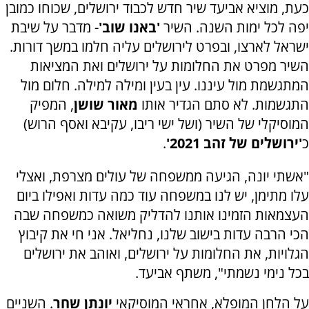
כעת, מוציא אביעד שיר חדש לכבוד ירושלים, שכוחו כמובן
יפה לכל ימות השנה. השיר
'באנו שוב'
- מדבר על שיבת
ישראל לארצו, ובפרט לירושלים עליה חלמו במשך דורות.
השיר מפרט את החלומות על ירושלים ואת המציאות
המתגשמת מול עיננו. עין בעין ומילה למילה. חלום מול
התגשמות. לא סתם הגדיר אותו
מאור שושן
, המפיק
המוסיקלי של השיר (ושל ישי ריבו, עקיבא ואסף הרוש)
כ
'ירושלים של זהב 2021'
.
"אשתי יונה, הגיעה ממשפחה של עולים מצרפת, ואצלי
עלו מתימן, יש לנו במשפחה עוד כמה עדות ואפילו ביום
העצמאות הזמינו אותנו להדליק משואה כמשפחה שבה
הכי הרבה עדות בישוב שלנו, נחליאל. אני חי את קיבוץ
הגלויות, את החלומות על ירושלים, ואוהב את ירושלים
בכל נימי נשמתי", משתף אביעד.
על הלחן המופלא, אחראי המוסיקאי
יונתן שחר
. השניים