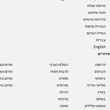
פרסמו אצלנו
תנאי שימוש
מדיניות פרטיות
הצהרת נגישות
המייל האדום
עברית
English
מדורים
חדשות
העולם הערבי
פורום צע
מבזקים
תרבות ופנאי
פורום נשו
ביטחוני
ספורט
פורום בי
פוליטי-מדיני
פורומים
פורום בי
בארץ
יהדות
בעולם
צרכנות
משפט ופלילים
אופנה