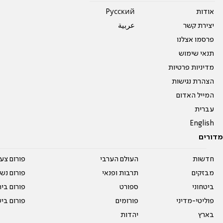
אודות
Pусский
יצירת קשר
عربية
פרסמו אצלנו
תנאי שימוש
מדיניות פרטיות
הצהרת נגישות
המייל האדום
עברית
English
מדורים
חדשות
העולם הערבי
פורום צע
מבזקים
תרבות ופנאי
פורום נשו
ביטחוני
ספורט
פורום בי
פוליטי-מדיני
פורומים
פורום בי
בארץ
יהדות