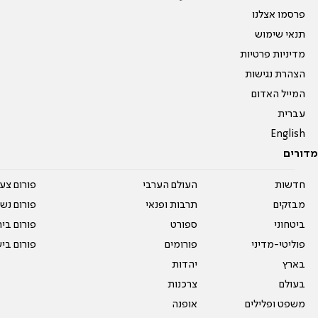
פרסמו אצלנו
תנאי שימוש
מדיניות פרטיות
הצהרת נגישות
המייל האדום
עברית
English
מדורים
חדשות
העולם הערבי
פורום צע
מבזקים
תרבות ופנאי
פורום נשו
ביטחוני
ספורט
פורום בי
פוליטי-מדיני
פורומים
פורום בי
בארץ
יהדות
בעולם
צרכנות
משפט ופלילים
אופנה