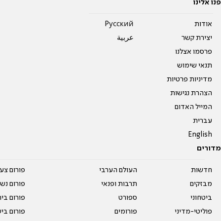
פנו אלינו
אודות
Pусский
יצירת קשר
عربية
פרסמו אצלנו
תנאי שימוש
מדיניות פרטיות
הצהרת נגישות
המייל האדום
עברית
English
מדורים
חדשות
העולם הערבי
פורום צע
מבזקים
תרבות ופנאי
פורום נשו
ביטחוני
ספורט
פורום בי
פוליטי-מדיני
פורומים
פורום בי