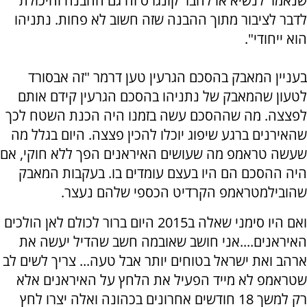
שנאמר לנשיא או לחבר קונגרס זה גם ההבנה והיכולת
לדבר לציבור מתוך ההבנה שזה חשוב לא פחות. נתניהו
הוא ייחודי".
בעניין המאבק בהסכם הגרעין טען דרמר "זה אבסורד
לטעון שהמאבק של נתניהו בהסכם הגרעין קידם אותם
לפצצה. מה שההסכם עשה בזמנו היה הכנת השטח לכך
שהאירנים ברגע שיפוג יוכלו להכין פצצה. היום בגלל מה
שעשה טראמפ מה שעושים האיראנים הפך ללא חוקי, אם
היה ההסכם הם היו בעצם עומדים בו. בעקבות המאבק
שהובילמטראמפ הקרדיט הכספי שלהם נעצר.
ואם היו סימני שאלה ב2015 היום ברור לכולם לאן הולכים
האיראנים....אני חושב שאובמה חשב שהדיל יעשה את
ארהב ואת ישראל בטוחים יותר אבל טעה... צריך לשים לב
שטראמפ לא מייד הפעיל את הלחץ על האיראנים אלא
רק למשך 18 חודשים אחרונים בכהונה ואלה יצרו לחץ