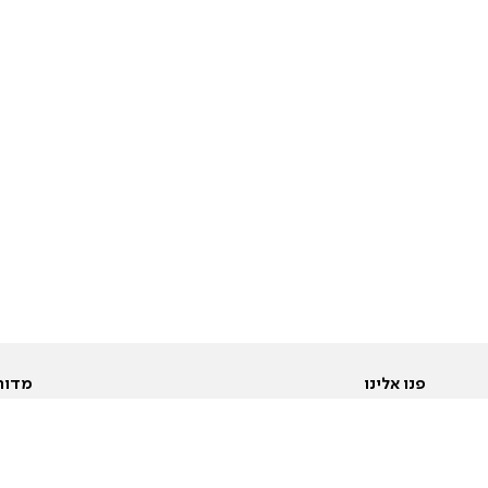
פנו אלינו
מדור
אודות
Pусский
חד
יצירת קשר
عربية
מב