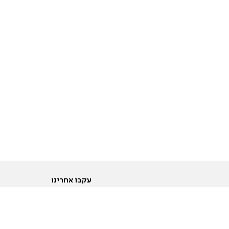
עקבו אחרינו
ות
טוויטר
ם הריון ולידה
פייסבוק