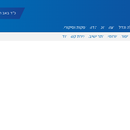
כ"ד באב תשפ"ו |
 ונדל"ן
דעות
אוכל
יהדות
הפקות וסיקורים
ספורט
פורומים
אתר ישיבה
יצירת קשר
עוד