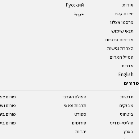
אודות
Pусский
יצירת קשר
عربية
פרסמו אצלנו
תנאי שימוש
מדיניות פרטיות
הצהרת נגישות
המייל האדום
עברית
English
מדורים
חדשות
העולם הערבי
פורום צע
מבזקים
תרבות ופנאי
פורום נשו
ביטחוני
ספורט
פורום בי
פוליטי-מדיני
פורומים
פורום בי
בארץ
יהדות