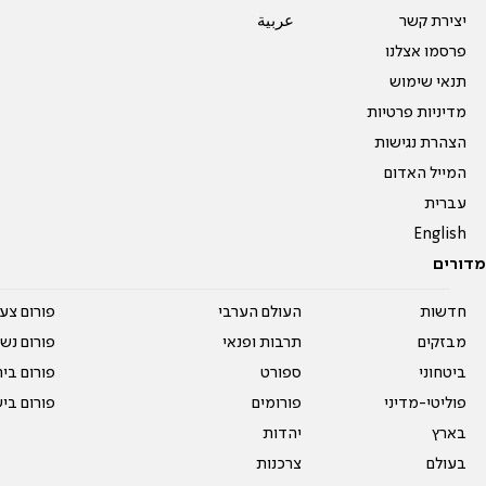
יצירת קשר
عربية
פרסמו אצלנו
תנאי שימוש
מדיניות פרטיות
הצהרת נגישות
המייל האדום
עברית
English
מדורים
חדשות
העולם הערבי
פורום צע
מבזקים
תרבות ופנאי
פורום נשו
ביטחוני
ספורט
פורום בי
פוליטי-מדיני
פורומים
פורום בי
בארץ
יהדות
בעולם
צרכנות