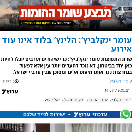
עומר ינקלביץ': הלינץ' בלוד אינו עוד
אירוע
שרת התפוצות עומר ינקלביץ': כדי שיהודים וערבים יוכלו לחיות
כאן יחד בביטחון, לא נוכל להעלים יותר עין אלא לפעול
בנחרצות נגד אותו מיעוט אלים ומסוכן שבין ערביי ישראל.
עומר ינקלביץ'
5 דקות
18.05.21, 14:09
עומר ינקלביץ'
שומר החומות
פרעות תשפ"א
יגאל יהושע