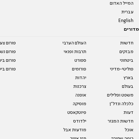
המייל האדום
עברית
English
מדורים
חדשות
העולם הערבי
פורום צע
מבזקים
תרבות ופנאי
פורום נשו
ביטחוני
ספורט
פורום בי
פוליטי-מדיני
פורומים
פורום בי
בארץ
יהדות
בעולם
צרכנות
משפט ופלילים
אופנה
כלכלה ונדל"ן
מוסיקה
דעות
פיוטקאסט
חדשות המגזר
ילדודס
אוכל
מודעות אבל
כיפה שחורה
מזג אוויר