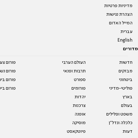
מדיניות פרטיות
הצהרת נגישות
המייל האדום
עברית
English
מדורים
חדשות
העולם הערבי
פורום צע
מבזקים
תרבות ופנאי
פורום נשו
ביטחוני
ספורט
פורום בי
פוליטי-מדיני
פורומים
פורום בי
בארץ
יהדות
בעולם
צרכנות
משפט ופלילים
אופנה
כלכלה ונדל"ן
מוסיקה
דעות
פיוטקאסט