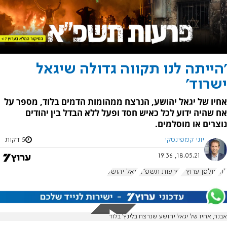
'הייתה לנו תקווה גדולה שיגאל
ישרוד'
אחיו של יגאל יהושע, הנרצח ממהומות הדמים בלוד, מספר על
אח שהיה ידוע לכל כאיש חסד ופעל ללא הבדל בין יהודים
נוצרים או מוסלמים.
יוני קמפינסקי
5 דקות
18.05.21, 19:36
לוד
אולפן ערוץ 7
פרעות תשפ"א
יגאל יהושע
אבנר, אחיו של יגאל יהושע שנרצח בלינץ' בלוד