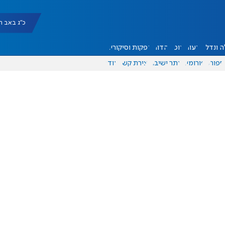
כ"ג באב תשפ"ו |
 ונדל"ן
דעות
אוכל
יהדות
הפקות וסיקורים
ספורט
פורומים
אתר ישיבה
יצירת קשר
עוד