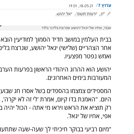
ערוץ 7
18.05.21, 19:01
לוד
לינץ'
פרעות תשפ"א
יגאל יהושע
אבנר, אחיו של יגאל יהושע שנרצח בלינץ' בלוד
בבית העלמין במושב חדיד הסמוך למודיעין הובא 
אחר הצהריים (שלישי) יגאל יהושע, שנרצח בלינץ
ואמש נפטר מפצעיו.
יהושע הוא ההרוג היהודי הראשון בפרעות הערב
המעורבות בימים האחרונים.
המספידים צמצמו בהספדים בשל אסרו חג שבוע
היום. "האמנת בדו קיום, אמרת 'לי זה לא יקרה'
רק תוציא את הראש ויראו מי אתה - הכול יהיה ב
אפי, אחיו של יגאל.
"מיום רביעי בבוקר חיכיתי לך שעה-שעה שתתעו