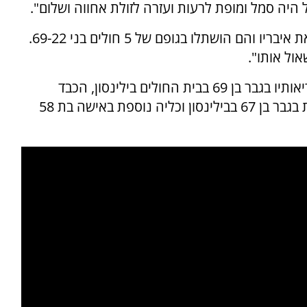
היה סמל ומופת לרעות ועזרה לזולת אחווה ושלום".
משפחתו של יגאל יהושע הי"ד החליטה לתרום את איבריו והם הושתלו בגופם של 5 חולים בני 69-22.
ול אותו".
לבו של יהושע ז"ל הושתל בחולה בן 49 בשיבא, ריאותיו בגבר בן 69 בבית החולים בילינסון, הכבד
הושתל בבת 22 בבית החולים איכילוב, כליה אחת בגבר בן 67 בבילינסון וכליה נוספת באישה בת 58