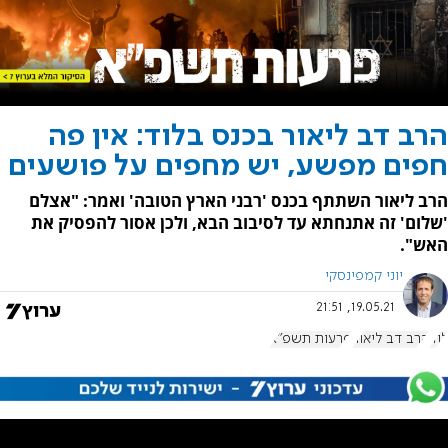
הרב דב ליאור בכנס בלוד: אין פה
חפים מפשע, יש מחפים על פושעים
הרב ליאור השתתף בכנס 'רבני הארץ הטובה' ואמר: "אצלם
'שלום' זה אתנחתא עד לסיבוב הבא, ולכן אסור להפסיק את
האש".
יוני קמפינסקי
19.05.21, 21:51
לוד
הרב דב ליאור
פרעות תשפ"א