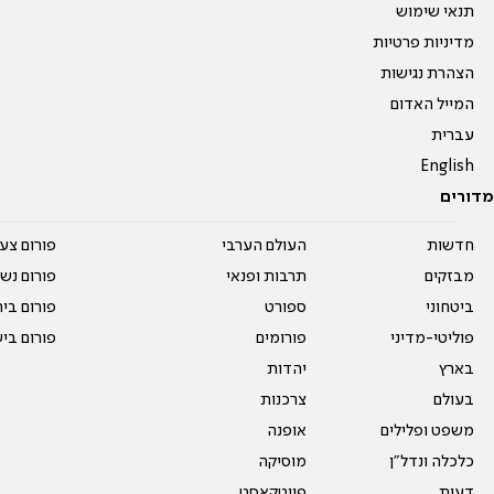
תנאי שימוש
מדיניות פרטיות
הצהרת נגישות
המייל האדום
עברית
English
מדורים
חדשות
העולם הערבי
פורום צע
מבזקים
תרבות ופנאי
פורום נשו
ביטחוני
ספורט
פורום בי
פוליטי-מדיני
פורומים
פורום בי
בארץ
יהדות
בעולם
צרכנות
משפט ופלילים
אופנה
כלכלה ונדל"ן
מוסיקה
דעות
פיוטקאסט