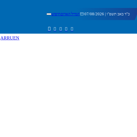
כ"ד באב תשפ"ו | 07/08/2026
המייל האדום
חיפוש
AR
RU
EN