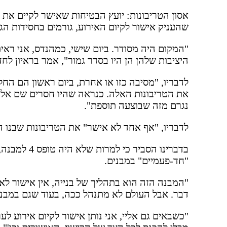
אסון הטריבונות: יועץ הבטיחות שאישר לקיים את 
שהעניק אישור לקיום האירוע, גורמים בחסידות הג
"המקום היה מסודר. ביום שישי, כמהנדס, אני ראית
היציבות שלהן הן היו בסדר גמור", אמר בראיון לחדשו
לדבריו, "מסיבה כזו או אחרת, ביום ראשון הם החל
את הטריבונות האלה. כנראה שהיו חסרים שם אלמ
נגרם מזה שבוצעה תוספת".
לדבריו, "אף אחד לא אישר" את הטריבונות שבנו 
בדברינו הסביר
"חד-פעמיים" במבנים.
"המבנה הזה הוא בתהליך של בנייה, אין אישור ל
דבר. אבל העולם לא מתנהל ככה, בעוד שגם במבנים שעדיין אין ל
"כשבאים גם אליי, אני נותן אישור לקיום אירוע ל