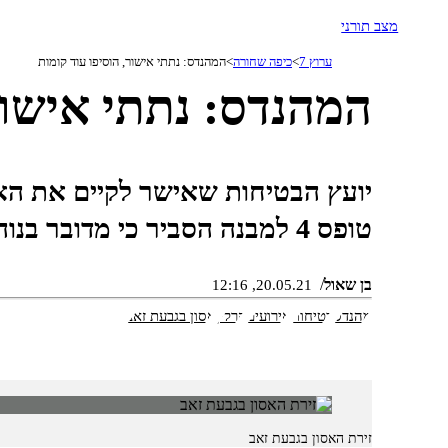
מצב תורני
ערוץ 7
כיפה שחורה
המהנדס: נתתי אישור, הוסיפו עוד קומות
המהנדס: נתתי אישור
יועץ הבטיחות שאישר לקיים את האי
טופס 4 למבנה הסביר כי מדובר בנוהל קבוע ומוכר
בן שאול
20.05.21, 12:16
מהנדס
בטיחות
אירועים
קרלין
אסון בגבעת זאב
זירת האסון בגבעת זאב