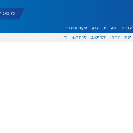
כ"ג באב תשפ"ו |
 ונדל"ן
דעות
אוכל
יהדות
הפקות וסיקורים
ספורט
פורומים
אתר ישיבה
יצירת קשר
עוד