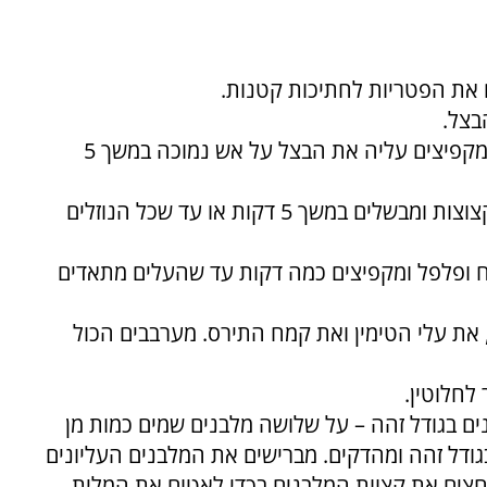
3. מחממים מעט שמן במחבת גדולה ולאחר מכן מקפיצים עליה את הבצל על אש נמוכה במשך 5
4. מוסיפים למחברת את השום ואת הפטריות הקצוצות ומבשלים במשך 5 דקות או עד שכל הנוזלים
ח ופלפל ומקפיצים כמה דקות עד שהעלים מתאדים
, את עלי הטימין ואת קמח התירס. מערבבים הכול
ם את בצק העלים וחותכים ממנו 6 מלבנים בגודל זהה – על שלושה מלבנים שמים כמות מן
ודל זהה ומהדקים. מברישים את המלבנים העליונים
וחצים את קצוות המלבנים בכדי לאטום את המלית.