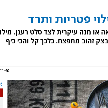
וי פטריות ותרד
 או מנה עיקרית לצד סלט רענן. מילוי
צק זהוב מתפצח. כלכך קל והכי כיף
4 דקות
א