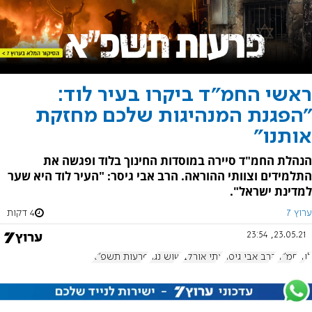
ראשי החמ"ד ביקרו בעיר לוד:
"הפגנת המנהיגות שלכם מחזקת
אותנו"
הנהלת החמ"ד סיירה במוסדות החינוך בלוד ופגשה את
התלמידים וצוותי ההוראה. הרב אבי גיסר: "העיר לוד היא שער
למדינת ישראל".
ערוץ 7
4 דקות
23.05.21, 23:54
לוד
חמ"ד
הרב אבי גיסר
אתי אורלב
שוש נגר
פרעות תשפ"א