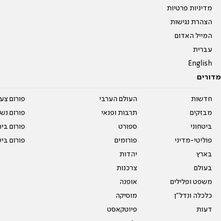
מדיניות פרטיות
הצהרת נגישות
המייל האדום
עברית
English
מדורים
חדשות
העולם הערבי
פורום צע
מבזקים
תרבות ופנאי
פורום נשו
ביטחוני
ספורט
פורום בי
פוליטי-מדיני
פורומים
פורום בי
בארץ
יהדות
בעולם
צרכנות
משפט ופלילים
אופנה
כלכלה ונדל"ן
מוסיקה
דעות
פיוטקאסט