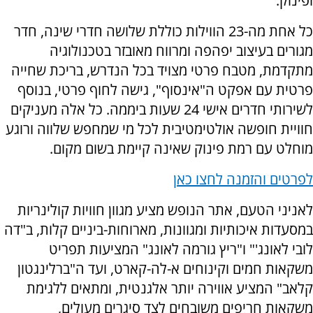
ופינוק.
כל אחת מה-23 הווילות כוללת שלושה חדרי שינה, חדר
מגורים בעיצוב יפהפה ומרווח מאובזר בטכנולוגיה
מתקדמת, מטבח פרטי מצויד בכל הנדרש, בריכת שחייה
פרטית עם אפקט ה"אינסוף", גישה לחוף פרטי, בנוסף
לשירותי חדרים אישי 24 שעות ביממה. כל אלה מעניקים
חוויית חופשה אולטימטיבית לכל מי שמחפש שלווה ורוגע
מוחלט עם רמת פינוק שאינה קיימת בשום מקום.
לפרטים והזמנה לחצו כאן
לאניני הטעם, אתר הנופש מציע מגוון חוויות קולינריות
במסעדות איכותיות ומגוונות, מארוחות-ביניים קלות, ב"דה
לובי לאונג'" ו"ריץ גורמה לאונג" המציעות תפריט
משקאות חמים וקינוחים א-לה-קארט, ועד ה"ברלינגטון
קלאב" המציע אווירה יותר אלגנטית, ומתאים ללגימת
משקאות חריפים משובחים לצד סיגרים מעולים,