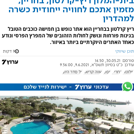
בית-המלון ריץ-קרלטון, בחריין,
מזמין אתכם לחוויה ייחודית כשרה
למהדרין
ריץ קרלטון בבחריין הוא אתר נופש בן חמישה כוכבים הטובל
בגינות פורחות ונושק לחולות הזהובים של המפרץ הפרסי ונודע
כאחד האתרים היוקרתיים ביותר באיזור.
תוכן שיווקי
9 דקות
פורסם:
30.05.21, 16:50
עודכן:
כ"ט בסיוון תשפ"א, 9.6.2021, 9:56:00
מלונות
בחריין
נופש
שווה קריאה
על סדר היום