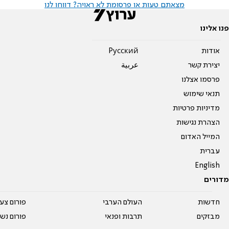
מצאתם טעות או פרסומת לא ראויה? דווחו לנו
פנו אלינו
אודות
Pусский
יצירת קשר
عربية
פרסמו אצלנו
תנאי שימוש
מדיניות פרטיות
הצהרת נגישות
המייל האדום
עברית
English
מדורים
חדשות
העולם הערבי
פורום צע
מבזקים
תרבות ופנאי
פורום נשו