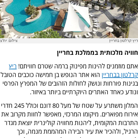
ריץ קרלטון בחריין
צילום: יח"צ
חוויה מלכותית בממלכת בחריין
אתם מוזמנים להינות מפינוק ברמה שטרם חוויתם!
ריץ
קרלטון בבחריין
הוא אתר הנופש בן חמישה כוכבים הטובל
בגינות פורחות ונושק לחולות הזהובים של המפרץ הפרסי
ונודע כאחד האתרים היוקרתיים ביותר באיזור.
המלון משתרע על שטח של מעל 80 דונם וכולל 245 חדרי
אירוח מפוארים. מיקומו המרכזי, מאפשר לחוות מקרוב את
התרבות המקומית, ליהנות מחוויה קולינרית יוצאת מגדר
הרגיל, ולהכיר את עיר הבירה המהממת מנמה, וכך