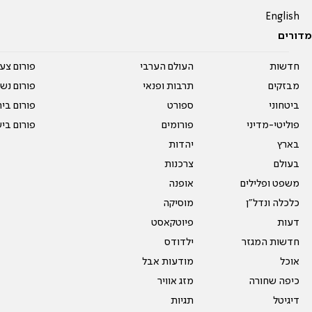
English
מדורים
חדשות
העולם הערבי
פורום צע
מבזקים
תרבות ופנאי
פורום נשו
ביטחוני
ספורט
פורום בי
פוליטי-מדיני
פורומים
פורום בי
בארץ
יהדות
בעולם
צרכנות
משפט ופלילים
אופנה
כלכלה ונדל"ן
מוסיקה
דעות
פיוטקאסט
חדשות המגזר
ילדודס
אוכל
מודעות אבל
כיפה שחורה
מזג אוויר
דיגיטל
תגיות