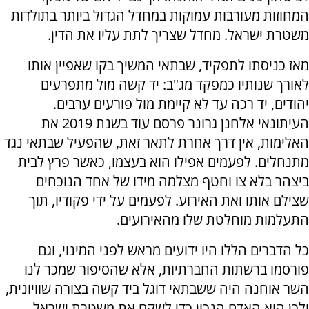
המחוזות מעורבות עמוקות במחדל הגדול ביותר בתולדות
משטרת ישראל. מחדל שצריך לתת עליו את הדין.
מאז כניסתו לתפקיד, שבתאי המשיך בקו שאפיין אותו
לאורך שנותיו כמפקד מג"ב: יד קשה מול מתפרעים
יהודים, יד רכה עד לא קיימת מול פורעים ערבים.
העיתונאי אלחנן גרונר פרסם עוד בשנת 2019 את
האלימות, אין דרך אחרת לתאר זאת, שהפעיל שבתאי נגד
מתנחלים. לפעמים אפילו הוא בעצמו, כאשר פרץ לבית
ביצהר בלא צו וחטף מצלמה מידו של אחד הנוכחים
שצילם אותו ואת האירוע. לפעמים על ידי פקודיו, תוך
התעלמות מוחלטת שלו מהאירועים.
כל הדברים הללו היו ידועים מראש לפני המינוי, וגם
פורסמו ברשתות החברתיות, אלא שהסיפור שמכר לנו
השר אוחנה היה ששבתאי דוגל ביד קשה בצורה שוויונית,
ולכן הוא האדם הנכון כדי לשקם את משטרת ישראל.