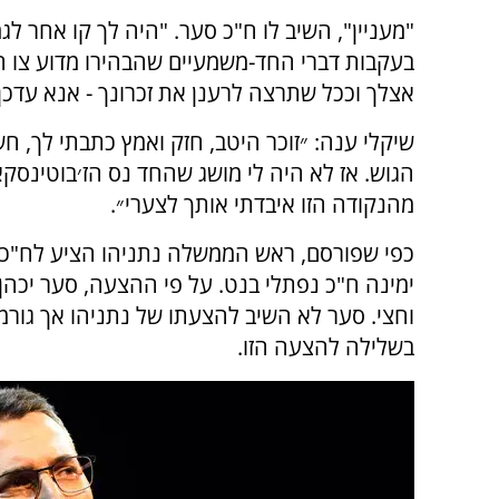
"מעניין", השיב לו ח"כ סער. "היה לך קו אחר 
בעקבות דברי החד-משמעיים שהבהירו מדוע צו 
אצלך וככל שתרצה לרענן את זכרונך - אנא עדכן"
שיקלי ענה: ״זוכר היטב, חזק ואמץ כתבתי לך, ח
הגוש. אז לא היה לי מושג שהחד נס הז׳בוטינסקאי
מהנקודה הזו איבדתי אותך לצערי״.
כפי שפורסם, ראש הממשלה נתניהו הציע לח"כ 
ימינה ח"כ נפתלי בנט. על פי ההצעה, סער יכהן 
וחצי. סער לא השיב להצעתו של נתניהו אך גור
בשלילה להצעה הזו.