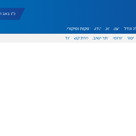
כ"ג באב תשפ"ו |
 ונדל"ן
דעות
אוכל
יהדות
הפקות וסיקורים
ספורט
פורומים
אתר ישיבה
יצירת קשר
עוד