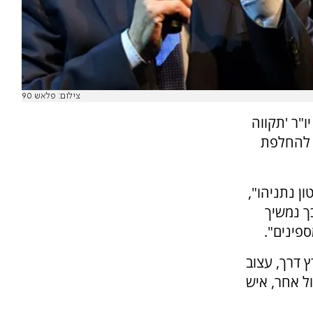
צילום: פלאש 90
ו"ר 'תקווה
א להחלפת
ן נתניהו",
ך נמשיך
פינים".
ץ דרך, עצוב
ל אחר, איש