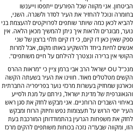
הביטחון. אני מקווה שכל הפורעים ייתפסו וייענשו
בחומרה ונוכל להחזיר את העיר לסדר ולשגרה. השני,
להביא לכאן כמה שיותר שותפים לפרויקטים להעצמת בני
נוער, מבוגרים ולראות איך ניתן להמשיך מכאן הלאה. אין
ספק שאין כאן דו קיום, כי דו קיום תלוי ברצון של שני
אנשים לחיות ביחד ולהשקיע באותו מקום, אבל למרות
הקושי אין ברירה ונצטרך להילחם על חיים משותפים".
מנכ"ל
OU
ישראל הרב אבי ברמן ציין כי "מראות ההרס
הקשים מטלטלים מאוד. חווינו את העיר בשעתה הקשה
וכארגון שמחזיק בעשרות מרכזי נוער בפריפריה החברתית
והגאוגרפית של מדינת ישראל, נירתם על מנת ולסייע
באיחוי השברים הרוחניים. אני מבקש לחזק את סגן ראש
העיר יוסי הרוש על תעצומות נפש וחיזוק הרוח ומבקש
לחזק את משפחות הגרעין בהתמודדותן המורכבת בעת
הזו, ומקווה שבעז"ה נזכה בכוחות משותפים להקים מרכז