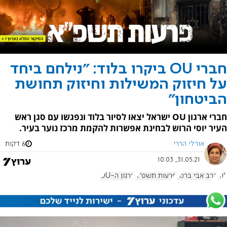
חברי OU ביקרו בלוד: "נילחם ביחד
על חיזוק המשילות וחיזוק תחושת
הביטחון"
חברי ארגון OU ישראל יצאו לסיור בלוד ונפגשו עם סגן ראש
העיר יוסי הרוש לבחינת אפשרות להקמת מרכז נוער בעיר.
אורלי הררי
6 דקות
31.05.21, 10:03
לוד
הרב אבי ברמן
פרעות תשפ"א
ארגון ה-OU