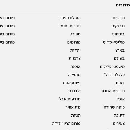
מדורים
חדשות
העולם הערבי
פורום צע
מבזקים
תרבות ופנאי
פורום נשו
ביטחוני
ספורט
פורום בי
פוליטי-מדיני
פורומים
פורום בי
בארץ
יהדות
בעולם
צרכנות
משפט ופלילים
אופנה
כלכלה ונדל"ן
מוסיקה
דעות
פיוטקאסט
חדשות המגזר
ילדודס
אוכל
מודעות אבל
כיפה שחורה
מזג אוויר
דיגיטל
תגיות
צעירים
פורום הריון ולידה