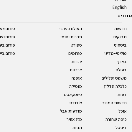
English
מדורים
חדשות
העולם הערבי
פורום צע
מבזקים
תרבות ופנאי
פורום נשו
ביטחוני
ספורט
פורום בי
פוליטי-מדיני
פורומים
פורום בי
בארץ
יהדות
בעולם
צרכנות
משפט ופלילים
אופנה
כלכלה ונדל"ן
מוסיקה
דעות
פיוטקאסט
חדשות המגזר
ילדודס
אוכל
מודעות אבל
כיפה שחורה
מזג אוויר
דיגיטל
תגיות