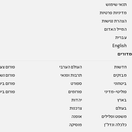
תנאי שימוש
מדיניות פרטיות
הצהרת נגישות
המייל האדום
עברית
English
מדורים
חדשות
העולם הערבי
פורום צע
מבזקים
תרבות ופנאי
פורום נשו
ביטחוני
ספורט
פורום בי
פוליטי-מדיני
פורומים
פורום בי
בארץ
יהדות
בעולם
צרכנות
משפט ופלילים
אופנה
כלכלה ונדל"ן
מוסיקה