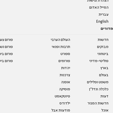
הצהרת נגישות
המייל האדום
עברית
English
מדורים
חדשות
העולם הערבי
פורום צע
מבזקים
תרבות ופנאי
פורום נשו
ביטחוני
ספורט
פורום בי
פוליטי-מדיני
פורומים
פורום בי
בארץ
יהדות
בעולם
צרכנות
משפט ופלילים
אופנה
כלכלה ונדל"ן
מוסיקה
דעות
פיוטקאסט
חדשות המגזר
ילדודס
אוכל
מודעות אבל