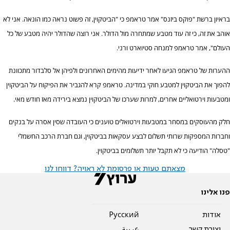
בראיון ברשת "פוקס ביזנס" אמר טראמפ כי "הביטקוין, זה פשוט נראה כמו הונאה. אני לא
אוהב את זה, כי זה עוד מטבע שמתחרה מול הדולר. אני רוצה שהדולר יהיה מטבע של כל
העולם", אמר טראמפ למנחה סטיוארט ורני.
ההערות של טראמפ הגיעו לאחר ידיעות מהימים האחרונים ולפיהן אל סלבדור מתכוונת
להפוך את הביטקוין למטבע חוקי במדינה. טראמפ קרא להגביר את הפיקוח על הביטקוין
ומטבעות וירטואליים אחרים, למרות שערכו של הביטקוין נמצא בירידה מאז חודש מאי.
חלק מהעוסקים במסחר במטבעות וירטואלים טוענים כי העובדה שסין אסרה על בנקים
וחברות המספקות שרותי תשלום לבצע עסקאות בביטקוין, וגם חברת הרכב החשמלי
"טסלה" הודיעה כי לא תקבל יותר תשלומים בביטקוין.
מצאתם טעות או פרסומת לא ראויה? דווחו לנו
פנו אלינו
אודות
Pусский
יצירת קשר
عربية