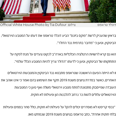
דונלד טראמפ
צילום: Official White House Photo by Tia Dufour
בראיון שהעניק לרשת "פוקס ביזנס" הביע דונלד טראמפ את דעתו על המטבע הוירטואלי,
הביטקוין, וטען כי "מדובר בתרמית נגד הדולר".
הוא גם קרא לרשויות הרגולציה הכלכליות בארה"ב לנקוט צעדים על מנת לפקח על
התחזקותו של הביטקוין, וטען כי לדעתו "הדולר צריך להיות המטבע הכלל עולמי".
זו לא הייתה הפעם הראשונה שטראמפ מתבטא נגד הביטקוין והמטבעות הוירטואלים
האחרים, כאשר בסדרת ציוצים משנת 2019 תקף את השימוש בהם ואמר כי אינו אוהב את
העובדה שפייסבוק מתכוונת לפתח מטבע וירטואלי משלה ואף טען כי המטבעות
הוירטואלים עלולים להוות כר נרחב להלבנות הון ופעילות לא חוקית.
"נכסי קריפטו לא מוסדרים יכולים להקל על פעילות לא חוקית, כולל סחר בסמים ופעילות
בלתי חוקית אחרת", כתב טראמפ בציוצים משנת 2019 שנמחקו מאז.