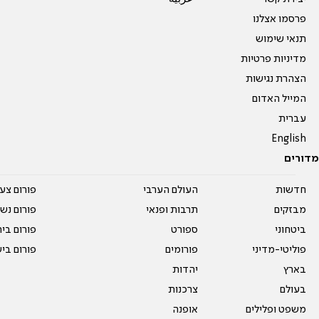
פרסמו אצלנו
תנאי שימוש
מדיניות פרטיות
הצהרת נגישות
המייל האדום
עברית
English
מדורים
חדשות
העולם הערבי
פורום צע
מבזקים
תרבות ופנאי
פורום נשו
ביטחוני
ספורט
פורום בי
פוליטי-מדיני
פורומים
פורום בי
בארץ
יהדות
בעולם
צרכנות
משפט ופלילים
אופנה