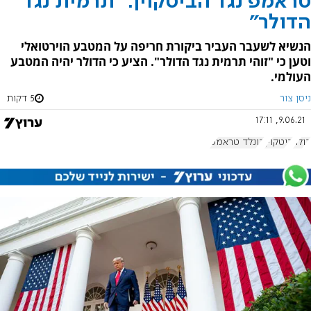
טראמפ נגד הביטקוין: "תרמית נגד
הדולר"
הנשיא לשעבר העביר ביקורת חריפה על המטבע הוירטואלי
וטען כי "זוהי תרמית נגד הדולר". הציע כי הדולר יהיה המטבע
העולמי.
ניסן צור
5 דקות
9.06.21, 17:11
דולר
ביטקוין
דונלד טראמפ