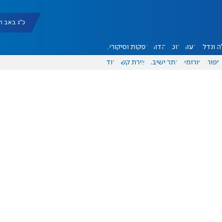
כ"ג באב תשפ"ו |
 ונדל"ן
דעות
אוכל
יהדות
הפקות וסיקורים
ספורט
פורומים
אתר ישיבה
יצירת קשר
עוד