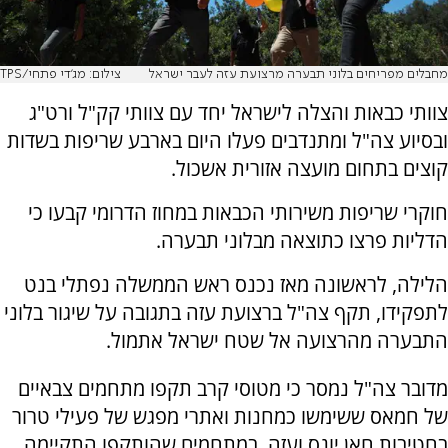
מחבלים מפריחים בלוני תבערה מרצועת עזה לעבר ישראל
צילום: מג'די פתחי/TPS
צוותי כבאות והצלה לישראל יחד עם צוותי קק"ל ורט"ג
ובסיוע צה"ל ומתנדבים פעלו היום בארבע שריפות בשדות
קוצים בתחום מועצה אזורית אשכול.
חוקרי שריפות משירותי הכבאות במחוז הדרומי קבעו כי
הדליות פרצו כתוצאה מבלוני תבערה.
הלילה, לראשונה מאז נכנס ראש הממשלה נפתלי בנט
לתפקידו, תקף צה"ל ברצועת עזה בתגובה על שיגור בלוני
התבערה מהרצועה אל שטח ישראל אתמול.
מדובר צה"ל נמסר כי מטוסי קרב תקפו מתחמים צבאיים
של חמאס ששימשו כמחנות ואתרי מפגש של פעילי טרור
בחטיבות חאן יונס ועזה. במתחמים שהותקפו התקיימה