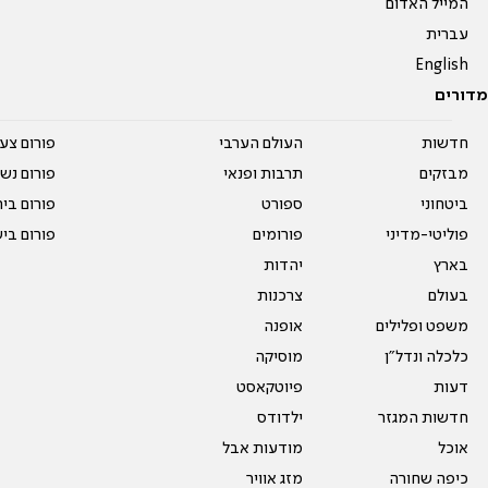
המייל האדום
עברית
English
מדורים
חדשות
העולם הערבי
פורום צע
מבזקים
תרבות ופנאי
פורום נשו
ביטחוני
ספורט
פורום בי
פוליטי-מדיני
פורומים
פורום בי
בארץ
יהדות
בעולם
צרכנות
משפט ופלילים
אופנה
כלכלה ונדל"ן
מוסיקה
דעות
פיוטקאסט
חדשות המגזר
ילדודס
אוכל
מודעות אבל
כיפה שחורה
מזג אוויר