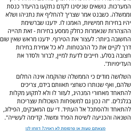
המערכות. נושאים שניסינו לקדם נתקעו בהיעדר כנסת
וממשלה. כשבנט אמר שצריך להחליף את נתניהו ושלא
יהיו בחירות חמישיות, האמנו לו. ידענו שברשימת
ההצהרות שנאמרות כחלק ממסע בחירות - זאת תהייה
החשובה ביותר: לעצור את הטירוף. ידענו מראש שאין שום
דרך לקיים את כל ההבטחות. לא כל אמירת בחירות
חצובה בסלע. חייבים לדעת למיין, לברור ולסדר את
העדיפויות''.
השלושה מודים כי הממשלה שהוקמה אינה החלום
שלהם, ואף שנותרו כשחצי תאוותם בידם, צריכים
להתאחד מאחורי המנהיג, לעזור לו ולא לתקוע מקלות
בגלגלים. "זה נכון גם למשפחות השכולות שצריכות
להתאחד ולהסתכל אל העתיד. די עם המאבקים, הפילוג,
השנאה והכניעה לשיטת הפרד ומשול. קדימה לעשייה".
מצאתם טעות או פרסומת לא ראויה? דווחו לנו