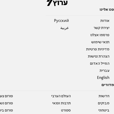
פנו אלינו
אודות
Pусский
יצירת קשר
عربية
פרסמו אצלנו
תנאי שימוש
מדיניות פרטיות
הצהרת נגישות
המייל האדום
עברית
English
מדורים
חדשות
העולם הערבי
פורום צע
מבזקים
תרבות ופנאי
פורום נשו
ביטחוני
ספורט
פורום בי