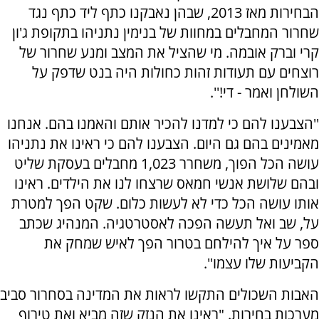
הבחירות מאז 2013, שבהן נאבקנו כתף ליד כתף נגד
שחרור המחבלים במחוות של בנימין נתניהו בתקופת ג'ון
קרי וברק אובמה. מי שהציל את המצב ומנע שחרור של
רוצחים עם תעודות זהות כחולות היה בנט שדפק על
השולחן ואמר - די!''.
''הצבענו להם כי למדנו להכיר אותם והאמנו בהם. אנחנו
מאמינים בהם גם היום. הצבענו להם כי ראינו את נתניהו
עושה הכל הפוך, משחרר 1,023 מחבלים בעסקת שליט
ובהם שלושת אנשי חמאס שרצחו לנו את הילדים. ראינו
אותו עושה הכל כדי לא לעשות כלום. שקט הפך למטרת
על, שב ואל תעשה הפכה לאסטרטגיה. המנהיג שכתב
ספר על איך להילחם בטרור הפך לאיש שמחק את
הקביעות שלו עצמו''.
האבות השכולים התקשו לראות את המדינה בסחרור סביב
מערכות בחירות. "ראינו את הנזק שזה מביא ואת טירוף