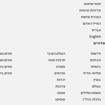
תנאי שימוש
מדיניות פרטיות
הצהרת נגישות
המייל האדום
עברית
English
מדורים
חדשות
העולם הערבי
פורום צע
מבזקים
תרבות ופנאי
פורום נשו
ביטחוני
ספורט
פורום בי
פוליטי-מדיני
פורומים
פורום בי
בארץ
יהדות
בעולם
צרכנות
משפט ופלילים
אופנה
כלכלה ונדל"ן
מוסיקה