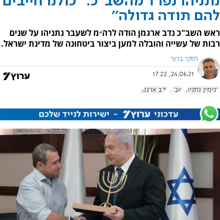
נתניהו נפרד מהשב"כ: ''כולנו חייבים
להם תודה גדולה''
ראש השב"כ נדב ארגמן הודה לרה״מ לשעבר נתניהו על שנים
רבות של עשייה והובלה למען ביצור ביטחונה של מדינת ישראל.
חזקי ברוך
24.06.21, 17:22
בנימין נתניהו
שב"כ
נדב ארגמן