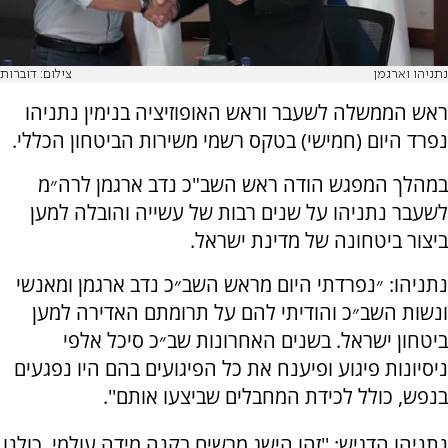
נתניהו וארגמן
צילום: דוברות
ראש הממשלה לשעבר וראש האופוזיציה בנימין נתניהו
נפרד היום (חמישי) בטקס רשמי משירות הביטחון הכללי.
במהלך המפגש הודה ראש השב"כ נדב ארגמן לרה״מ
לשעבר נתניהו על שנים רבות של עשייה והובלה למען
ביצור ביטחונה של מדינת ישראל.
נתניהו: ״נפרדתי היום מראש השב״כ נדב ארגמן ומאנשי
ונשות השב״כ והודיתי להם על תרומתם האדירה למען
ביטחון ישראל. בשנים האחרונות שב״כ סיכל אלפי
ניסיונות פיגוע ופיענח את כל הפיגועים בהם היו נפגעים
בנפש, כולל לכידת המחבלים שביצעו אותם''.
נתניהו הדגיש: ''זהו הישג מרשים בקנה מידה עולמי. כולנו