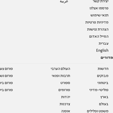
יצירת קשר
عربية
פרסמו אצלנו
תנאי שימוש
מדיניות פרטיות
הצהרת נגישות
המייל האדום
עברית
English
מדורים
חדשות
העולם הערבי
פורום צע
מבזקים
תרבות ופנאי
פורום נשו
ביטחוני
ספורט
פורום בי
פוליטי-מדיני
פורומים
פורום בי
בארץ
יהדות
בעולם
צרכנות
משפט ופלילים
אופנה