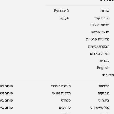
אודות
Pусский
יצירת קשר
عربية
פרסמו אצלנו
תנאי שימוש
מדיניות פרטיות
הצהרת נגישות
המייל האדום
עברית
English
מדורים
חדשות
העולם הערבי
פורום צע
מבזקים
תרבות ופנאי
פורום נשו
ביטחוני
ספורט
פורום בי
פוליטי-מדיני
פורומים
פורום בי