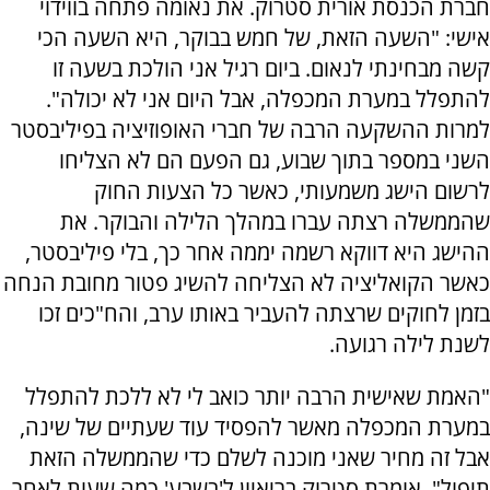
חברת הכנסת אורית סטרוק. את נאומה פתחה בווידוי
אישי: "השעה הזאת, של חמש בבוקר, היא השעה הכי
קשה מבחינתי לנאום. ביום רגיל אני הולכת בשעה זו
להתפלל במערת המכפלה, אבל היום אני לא יכולה".
למרות ההשקעה הרבה של חברי האופוזיציה בפיליבסטר
השני במספר בתוך שבוע, גם הפעם הם לא הצליחו
לרשום הישג משמעותי, כאשר כל הצעות החוק
שהממשלה רצתה עברו במהלך הלילה והבוקר. את
ההישג היא דווקא רשמה יממה אחר כך, בלי פיליבסטר,
כאשר הקואליציה לא הצליחה להשיג פטור מחובת הנחה
בזמן לחוקים שרצתה להעביר באותו ערב, והח"כים זכו
לשנת לילה רגועה.
"האמת שאישית הרבה יותר כואב לי לא ללכת להתפלל
במערת המכפלה מאשר להפסיד עוד שעתיים של שינה,
אבל זה מחיר שאני מוכנה לשלם כדי שהממשלה הזאת
תיפול", אומרת סטרוק בריאיון ל'בשבע' כמה שעות לאחר