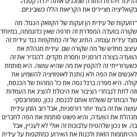
הליכוד ויהדות התורה שמכנים אותה ילדה קטנה.
בקואליציה מציירים את הקריאות הללו כשוביניזם.
"הזעקות של עידית הן זעקות של הקוזאק הנגזל. מה
שקורה בוועדה המסדרת זה חרפה שאין כדוגמתה, במיוחד
מצד עידית עצמה. התיוג של זה כמתקפות נגד עידית זה
עיצוב מחדש של מה שקורה שם. עידית מנהלת את
הוועדה בצורה דורסנית וחסרת תקדים. להגדיר את זה
כשערורייתי זה להקטין את מה שהיא עושה. היא סותמת
לאנשים את הפה ולא נותנת לאופוזיציה להשמיע את
קולה. היא מפרה ברגל גסה את כל המהות של הכנסת,
וזה לתת לנבחרי הציבור את היכולת להציג את העמדות
של הבוחרים ששלחו אותם לכנסת. נכון, טופורובסקי
עושה את זה בעוד יותר דורסניות, אבל רוב הזמן עידית
מנהלת את הוועדה, והיא פשוט סותמת את הפה לחברים
בה. אז נכון שלהטיח עלבונות זה אולי לא לעניין, אבל
ההיתממות הזאת ולכנות את האירוע כמתקפות על עידית