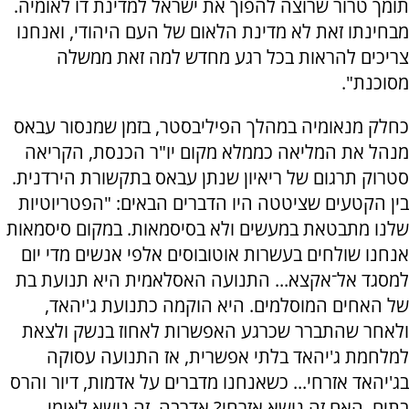
תומך טרור שרוצה להפוך את ישראל למדינת דו לאומיה.
מבחינתו זאת לא מדינת הלאום של העם היהודי, ואנחנו
צריכים להראות בכל רגע מחדש למה זאת ממשלה
מסוכנת".
כחלק מנאומיה במהלך הפיליבסטר, בזמן שמנסור עבאס
מנהל את המליאה כממלא מקום יו"ר הכנסת, הקריאה
סטרוק תרגום של ריאיון שנתן עבאס בתקשורת הירדנית.
בין הקטעים שציטטה היו הדברים הבאים: "הפטריוטיות
שלנו מתבטאת במעשים ולא בסיסמאות. במקום סיסמאות
אנחנו שולחים בעשרות אוטובוסים אלפי אנשים מדי יום
למסגד אל־אקצא... התנועה האסלאמית היא תנועת בת
של האחים המוסלמים. היא הוקמה כתנועת ג'יהאד,
ולאחר שהתברר שכרגע האפשרות לאחוז בנשק ולצאת
למלחמת ג'יהאד בלתי אפשרית, אז התנועה עסוקה
בג'יהאד אזרחי... כשאנחנו מדברים על אדמות, דיור והרס
בתים, האם זה נושא אזרחי? אדרבה, זה נושא לאומי