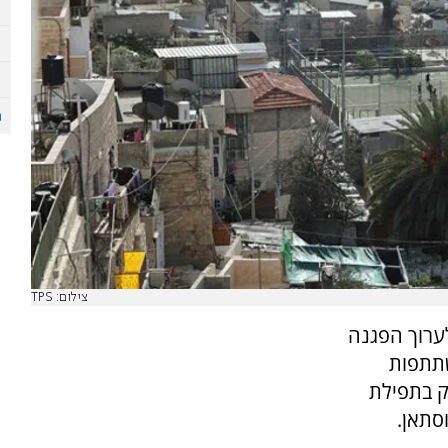
צילום: TPS
לערוך הפגנה
שתתפות
ק בתפילת
סתאן.