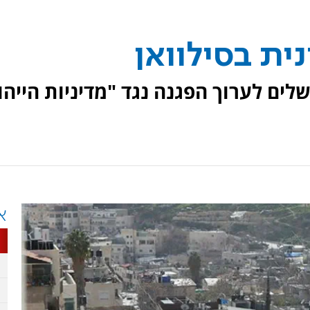
ית בסילוואן
לים לערוך הפגנה נגד "מדיניות הייהו
א