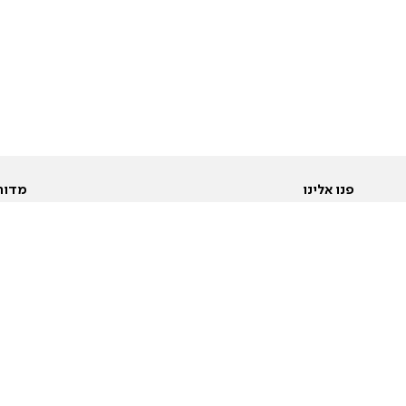
פנו אלינו
מדור
אודות
Pусский
חד
יצירת קשר
عربية
מב
פרסמו אצלנו
בי
תנאי שימוש
פו
מדיניות פרטיות
בא
הצהרת נגישות
בע
המייל האדום
מש