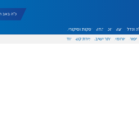
כ"ה באב תשפ"ו |
 ונדל"ן
דעות
אוכל
יהדות
הפקות וסיקורים
ספורט
פורומים
אתר ישיבה
יצירת קשר
עוד