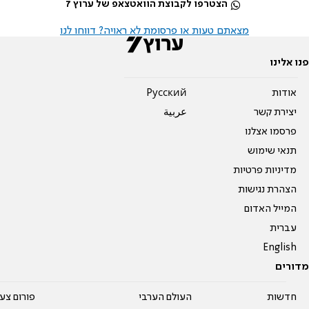
הצטרפו לקבוצת הוואטצאפ של ערוץ 7
מצאתם טעות או פרסומת לא ראויה? דווחו לנו
פנו אלינו
אודות
Pусский
יצירת קשר
عربية
פרסמו אצלנו
תנאי שימוש
מדיניות פרטיות
הצהרת נגישות
המייל האדום
עברית
English
מדורים
חדשות
העולם הערבי
פורום צע