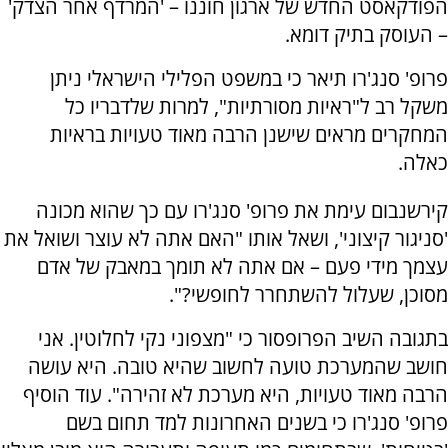
הפודקאסט החדש של ארגון חוננו – 'המרדף אחר הצדק'
– העוסק בתיק דומא.
פרופ' סנג'רו תיאר כי במשפט הפלילי הישראלי ניתן
משקל רב ל"ראיות מסורתיות", למרות שלדבריו כל
המחקרים מראים שישנן הרבה מאוד טעויות בראיות
כאלה.
קירשנבום עימת את פרופ' סנג'רו עם כך שהוא מכונה
'סניגור קיצוני', ושאל אותו "האם אתה לא עוצר ושואל את
עצמך מידי פעם – אם אתה לא תומך במאבק של אדם
מסוכן, שעלול להשתחרר לחופשי?".
בתגובה השיב הפרופסור כי "מצפוני נקי לחלוטין. אני
חושב שהמערכת טועה לחשוב שהיא טובה. היא עושה
הרבה מאוד טעויות, היא מערכת לא זהירה". עוד הוסיף
פרופ' סנג'רו כי בשנים האחרונות למד תחום בשם