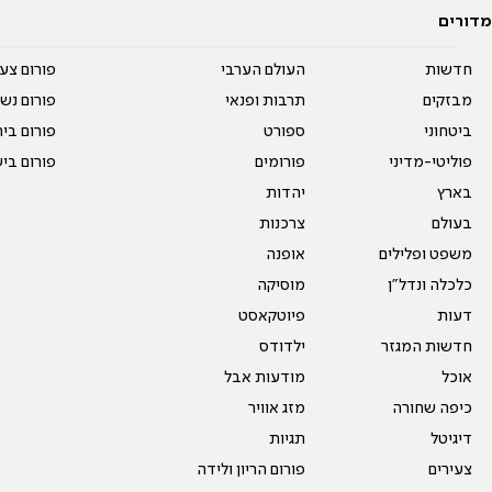
מדורים
חדשות
העולם הערבי
פורום צע
מבזקים
תרבות ופנאי
פורום נשו
ביטחוני
ספורט
פורום בי
פוליטי-מדיני
פורומים
פורום בי
בארץ
יהדות
בעולם
צרכנות
משפט ופלילים
אופנה
כלכלה ונדל"ן
מוסיקה
דעות
פיוטקאסט
חדשות המגזר
ילדודס
אוכל
מודעות אבל
כיפה שחורה
מזג אוויר
דיגיטל
תגיות
צעירים
פורום הריון ולידה