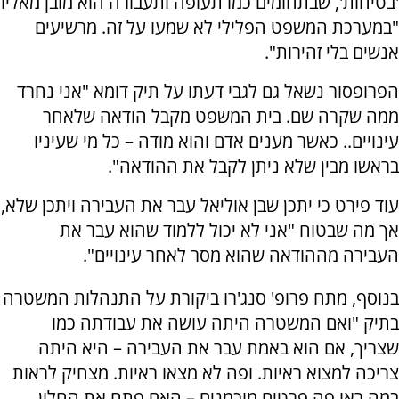
'בטיחות', שבתחומים כמו תעופה ותעבורה הוא מובן מאליו
"במערכת המשפט הפלילי לא שמעו על זה. מרשיעים
אנשים בלי זהירות".
הפרופסור נשאל גם לגבי דעתו על תיק דומא "אני נחרד
ממה שקרה שם. בית המשפט מקבל הודאה שלאחר
עינויים.. כאשר מענים אדם והוא מודה – כל מי שעיניו
בראשו מבין שלא ניתן לקבל את ההודאה".
עוד פירט כי יתכן שבן אוליאל עבר את העבירה ויתכן שלא,
אך מה שבטוח "אני לא יכול ללמוד שהוא עבר את
העבירה מההודאה שהוא מסר לאחר עינויים".
בנוסף, מתח פרופ' סנג'רו ביקורת על התנהלות המשטרה
בתיק "ואם המשטרה היתה עושה את עבודתה כמו
שצריך, אם הוא באמת עבר את העבירה – היא היתה
צריכה למצוא ראיות. ופה לא מצאו ראיות. מצחיק לראות
במה ראו פה פרטים מוכמנים – האם פתח את החלון