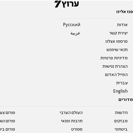
פנו אלינו
אודות
Pусский
יצירת קשר
عربية
פרסמו אצלנו
תנאי שימוש
מדיניות פרטיות
הצהרת נגישות
המייל האדום
עברית
English
מדורים
חדשות
העולם הערבי
פורום צע
מבזקים
תרבות ופנאי
פורום נשו
ביטחוני
ספורט
פורום בי