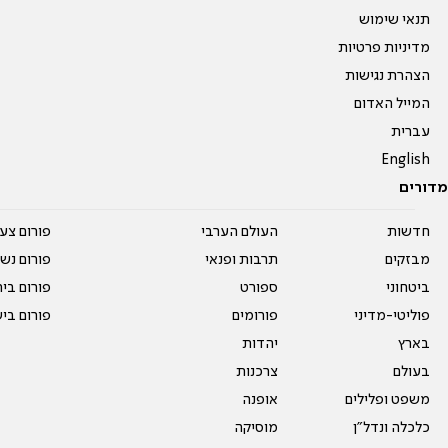
תנאי שימוש
מדיניות פרטיות
הצהרת נגישות
המייל האדום
עברית
English
מדורים
חדשות
העולם הערבי
פורום צע
מבזקים
תרבות ופנאי
פורום נשו
ביטחוני
ספורט
פורום בי
פוליטי-מדיני
פורומים
פורום בי
בארץ
יהדות
בעולם
צרכנות
משפט ופלילים
אופנה
כלכלה ונדל"ן
מוסיקה