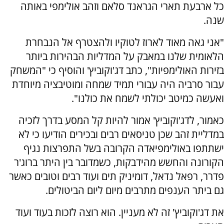
כל ארבעת תארי הגראנד סלאם וזהב אולימפי באותה
שנה.
"אני גאה מאוד לארוז לטוקיו ולהצטרף אל הנבחרת
הלאומית שלנו במאבק על המדליות הבהירות ביותר
בזירות האולימפיות", כתב דג'וקוביץ' והוסיף כי "המשחק
עבור סרביה היה עבורי תמיד שמחה ומוטיבציה מיוחדת
ואעשה כמיטב יכולתי לשמח את כולנו".
כאמור, לדג'וקוביץ' אמור להיות קל המסע בדרך לזכיה
במדליית זהב שכן טניסאים רבים ובכירים הודיעו כי לא
ישתתפו באולימפיאדה הקרובה בשל התפרצות נגיף
הקורונה והחשש מהידבקות, כשמדובר בין היתר ברוג'ר
פדרר, רפאל נדאל, דומיניק תים ועוד רבים וטובים כאשר
גם ביתר הענפים מתרבים מיום ליום הביטולים.
את דג'וקוביץ' זה לא מעניין. הוא רוצה לזכות בעוד ועוד