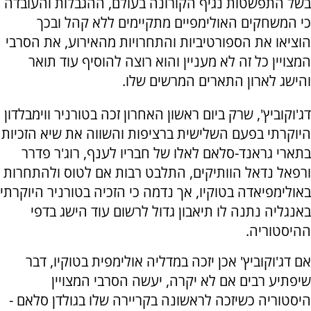
בשל התפשטות נגיף הקורונה בעולם, ההגבלות והעובדה
כי המשחקים האולימפיים מתקיימים ללא קהל ובכך
הוציאו את הספורטיביות והתחרויות מהאירוע, את הסרבי
המצויין כל זה לא מעניין והוא רוצה להוסיף עוד תואר
והישג לארון התארים המרשים שלו.
דג'וקוביץ', שרק ביום ראשון האחרון זכה בטורניר ווימבלדון
היוקרתי בפעם השלישית ברציפות והשווה את שיא הזכיות
בתארי גראנד-סלאם לאלו של חבריו לענף, רוג'ר פדרר
ורפאל נדאל הוותיקים, התלבט רבות אם לטוס ולהתחרות
באולימפיאדה בטוקיו, אך נדמה כי הזכיה בטורניר היוקרתי
באנגליה נתנה לו תיאבון גדול לרשום עוד הישג בדפי
ההיסטוריה.
אם דג'וקוביץ' אכן יזכה במדליה אולימפית בטוקיו, דבר
שיפתיע רבים אם לא יקרה, יעשה הסרבי המצויין
היסטוריה כשיזכה לראשונה בקריירה שלו בגולדן סלאם -