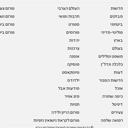
חדשות
העולם הערבי
פורום צע
מבזקים
תרבות ופנאי
פורום נשו
ביטחוני
ספורט
פורום בי
פוליטי-מדיני
פורומים
פורום בי
בארץ
יהדות
בעולם
צרכנות
משפט ופלילים
אופנה
כלכלה ונדל"ן
מוסיקה
דעות
פיוטקאסט
חדשות המגזר
ילדודס
אוכל
מודעות אבל
כיפה שחורה
מזג אוויר
דיגיטל
תגיות
צעירים
פורום הריון ולידה
רפואה שלמה
פורום לקראת נישואין וזוגיות
© כל הזכויות שמורות לישראל נשיונל ניוז בע"מ.