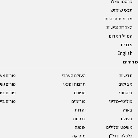
פרסמו אצלנו
תנאי שימוש
מדיניות פרטיות
הצהרת נגישות
המייל האדום
עברית
English
מדורים
חדשות
העולם הערבי
פורום צע
מבזקים
תרבות ופנאי
פורום נשו
ביטחוני
ספורט
פורום בי
פוליטי-מדיני
פורומים
פורום בי
בארץ
יהדות
בעולם
צרכנות
משפט ופלילים
אופנה
כלכלה ונדל"ן
מוסיקה