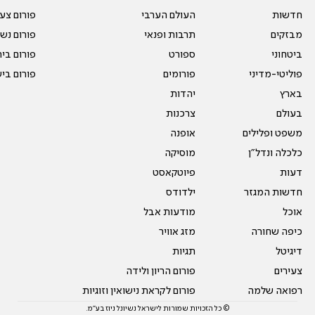
חדשות
העולם הערבי
פורום צע
מבזקים
תרבות ופנאי
פורום נשו
ביטחוני
ספורט
פורום בי
פוליטי-מדיני
פורומים
פורום בי
בארץ
יהדות
בעולם
צרכנות
משפט ופלילים
אופנה
כלכלה ונדל"ן
מוסיקה
דעות
פיוטקאסט
חדשות המגזר
ילדודס
אוכל
מודעות אבל
כיפה שחורה
מזג אוויר
דיגיטל
תגיות
צעירים
פורום הריון ולידה
רפואה שלמה
פורום לקראת נישואין וזוגיות
© כל הזכויות שמורות לישראל נשיונל ניוז בע"מ.