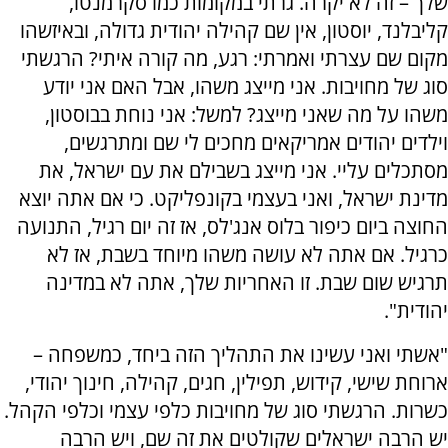
שלך – זה לא יקרה. גרתי במקומות כמו סקרמנטו,
קליבלנד, יוסטון, אין שם קהילה יהודית גדולה, ובאיזשהו
מקום שם עצרתי ואמרתי: רגע, מה קורה איתי? הרגשתי
סוג של מחויבות. אני מייצג משהו, אבל האם אני יודע
משהו על מה שאני מייצג? למשל: אני נוחת בבוסטון,
וילדים יהודים אמריקאים מחכים לי שם ומתרגשים,
מסתכלים עליי. אני מייצג בשבילם את עם ישראל, את
מדינת ישראל, ואני בעצמי בקונפליקט. כי אם אתה יוצא
החוצה ביום כיפור בלוס אנג'לס, אז זה יום רגיל, התנועה
כרגיל. אם אתה לא עושה משהו מיוחד בשבת, אז לא
תרגיש שום שבת. זו האחריות שלך, אתה לא במדינה
יהודית".
"אשתי ואני עשינו את התהליך הזה ביחד, כמשפחה –
ארוחת שישי, קידוש, תפילין, חגים, קהילה, חינוך יהודי,
כשרות. הרגשתי סוג של מחויבות כלפי עצמי וכלפי הקהל.
יש הרבה ישראלים שקולטים את זה שם, ויש הרבה